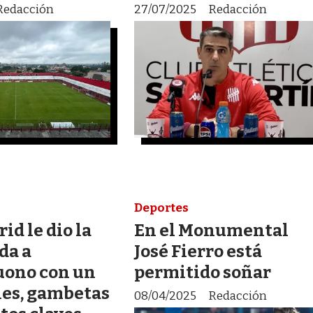
Redacción
27/07/2025
Redacción
Deportes
id le dio la
En el Monumental
da a
José Fierro está
ono con un
permitido soñar
les, gambetas
08/04/2025
Redacción