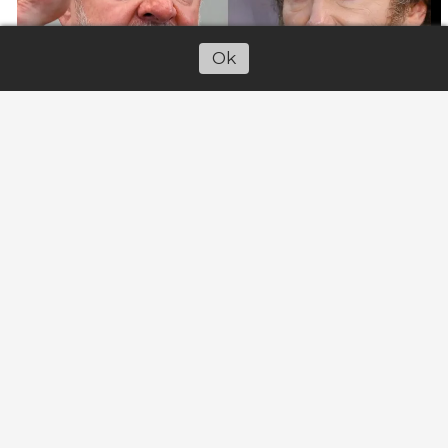
Ok
Se supo el conflicto que se dio en
el vestuario, antes de la final del
Mundial: "Hubo una discusión, el
Dibu le dice a Scaloni que..."