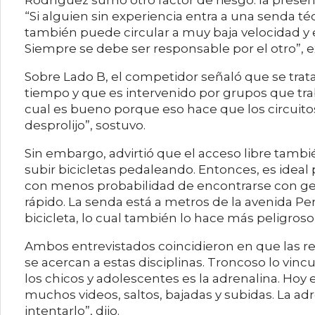
Rodríguez sumó otro factor de riesgo: la presen
“Si alguien sin experiencia entra a una senda té
también puede circular a muy baja velocidad y 
Siempre se debe ser responsable por el otro”, e
Sobre Lado B, el competidor señaló que se trat
tiempo y que es intervenido por grupos que trab
cual es bueno porque eso hace que los circuito
desprolijo”, sostuvo.
Sin embargo, advirtió que el acceso libre tambi
subir bicicletas pedaleando. Entonces, es ideal
con menos probabilidad de encontrarse con ge
rápido. La senda está a metros de la avenida Pe
bicicleta, lo cual también lo hace más peligroso”
Ambos entrevistados coincidieron en que las r
se acercan a estas disciplinas. Troncoso lo vin
los chicos y adolescentes es la adrenalina. Hoy
muchos videos, saltos, bajadas y subidas. La ad
intentarlo”, dijo.