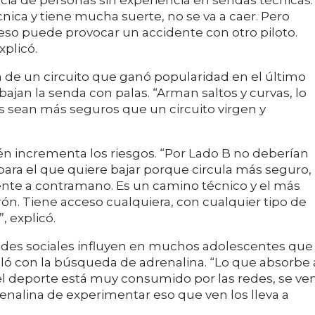
cia de personas sin experiencia en sendas técnicas.
cnica y tiene mucha suerte, no se va a caer. Pero
eso puede provocar un accidente con otro piloto.
xplicó.
a de un circuito que ganó popularidad en el último
ajan la senda con palas. “Arman saltos y curvas, lo
s sean más seguros que un circuito virgen y
én incrementa los riesgos. “Por Lado B no deberían
 para el que quiere bajar porque circula más seguro,
nte a contramano. Es un camino técnico y el más
rón. Tiene acceso cualquiera, con cualquier tipo de
, explicó.
edes sociales influyen en muchos adolescentes que
culó con la búsqueda de adrenalina. “Lo que absorbe 
 el deporte está muy consumido por las redes, se ve
renalina de experimentar eso que ven los lleva a