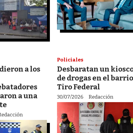
Policiales
ieron a los
Desbaratan un kiosc
de drogas en el barri
ebatadores
Tiro Federal
taron a una
30/07/2026
Redacción
te
Redacción