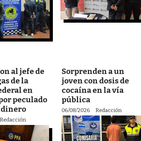
n al jefe de
Sorprenden a un
as de la
joven con dosis de
ederal en
cocaína en la vía
por peculado
pública
 dinero
06/08/2026
Redacción
Redacción