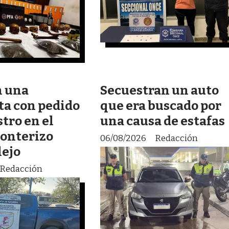
n una
Secuestran un auto
a con pedido
que era buscado por
tro en el
una causa de estafas
ronterizo
06/08/2026
Redacción
lejo
Redacción