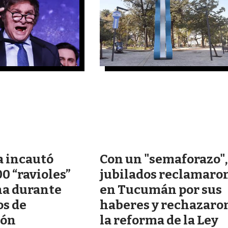
a incautó
Con un "semaforazo",
0 “ravioles”
jubilados reclamaro
na durante
en Tucumán por sus
os de
haberes y rechazaro
ión
la reforma de la Ley