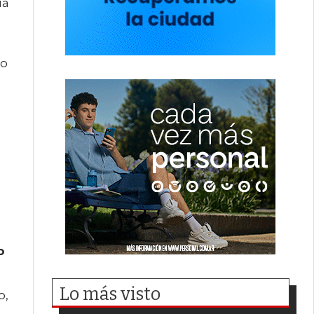
ía
to
o
Lo más visto
o,