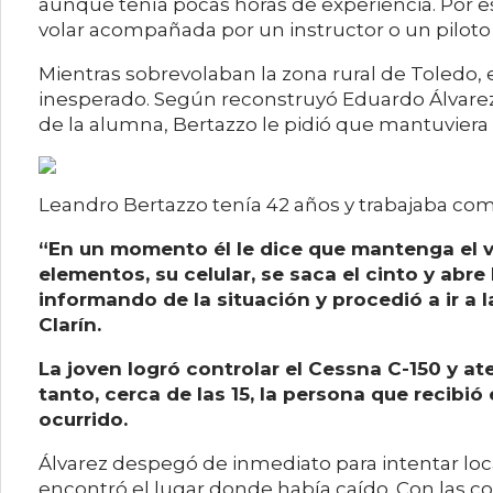
aunque tenía pocas horas de experiencia. Por es
volar acompañada por un instructor o un piloto
Mientras sobrevolaban la zona rural de Toledo,
inesperado. Según reconstruyó Eduardo Álvarez, 
de la alumna, Bertazzo le pidió que mantuviera 
Leandro Bertazzo tenía 42 años y trabajaba co
“En un momento él le dice que mantenga el v
elementos, su celular, se saca el cinto y abre
informando de la situación y procedió a ir a l
Clarín.
La joven logró controlar el Cessna C-150 y ate
tanto, cerca de las 15, la persona que recibió 
ocurrido.
Álvarez despegó de inmediato para intentar local
encontró el lugar donde había caído. Con las co