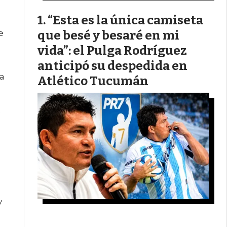
“Esta es la única camiseta
e
que besé y besaré en mi
vida”: el Pulga Rodríguez
anticipó su despedida en
la
Atlético Tucumán
,
e
d
y