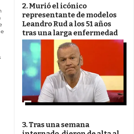
Murió el icónico
n
representante de modelos
a
Leandro Rud a los 51 años
e
tras una larga enfermedad
de
s
Tras una semana
internado, dieron de alta al