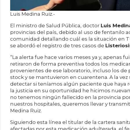
Luis Medina Ruiz.-
El ministro de Salud Pública, doctor
Luis Medin
provincias del país, debido al uso de fentanilo a
comunidad detallando cuál es la situación en 
se abordó el registro de tres casos de
Listeriosi
“La alerta fue hace varios meses ya y, apenas f
retiraron de forma preventiva todos los medica
provenientes de ese laboratorio, incluso los d
stock y se mantuvieron en cuarentena. A la vez
detectar si teníamos algún paciente que haya re
la justicia en su oportunidad he hicimos nuev
no tenemos ningún fallecido en la provincia 
nuestros hospitales, queremos llevar y transmitir
Medina Ruiz.
Siguiendo esta línea el titular de la cartera sani
afectadas por esta medicación adulterada, el f