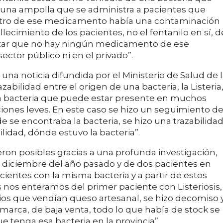
 una ampolla que se administra a pacientes que
dentro de ese medicamento había una contaminación
llecimiento de los pacientes, no el fentanilo en sí, d
ar que no hay ningún medicamento de ese
ector público ni en el privado”.
 una noticia difundida por el Ministerio de Salud de 
bilidad entre el origen de una bacteria, la Listeria
na bacteria que puede estar presente en muchos
ones leves. En este caso se hizo un seguimiento d
 se encontraba la bacteria, se hizo una trazabilida
lidad, dónde estuvo la bacteria”.
ueron posibles gracias a una profunda investigación,
n diciembre del año pasado y de dos pacientes en
cientes con la misma bacteria y a partir de estos
s nos enteramos del primer paciente con Listeriosis,
ocios que vendían queso artesanal, se hizo decomiso 
marca, de baja venta, todo lo que había de stock se
e tenga esa bacteria en la provincia”.