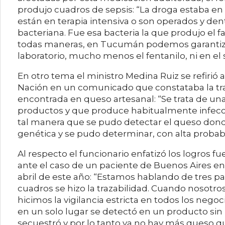
produjo cuadros de sepsis: “La droga estaba en
están en terapia intensiva o son operados y 
bacteriana. Fue esa bacteria la que produjo el fa
todas maneras, en Tucumán podemos garantiz
laboratorio, mucho menos el fentanilo, ni en el s
En otro tema el ministro Medina Ruiz se refirió a
Nación en un comunicado que constataba la traza
encontrada en queso artesanal: “Se trata de u
productos y que produce habitualmente infecci
tal manera que se pudo detectar el queso donde
genética y se pudo determinar, con alta probabi
Al respecto el funcionario enfatizó los logros f
ante el caso de un paciente de Buenos Aires e
abril de este año: “Estamos hablando de tres pa
cuadros se hizo la trazabilidad. Cuando nosotro
hicimos la vigilancia estricta en todos los neg
en un solo lugar se detectó en un producto sin 
secuestró y por lo tanto ya no hay más queso qu