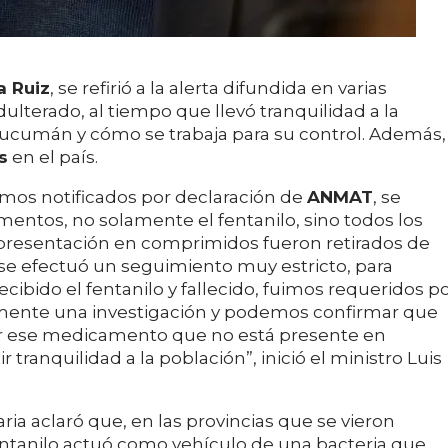
a Ruiz
, se refirió a la alerta difundida en varias
dulterado, al tiempo que llevó tranquilidad a la
Tucumán y cómo se trabaja para su control. Además,
s
en el país.
uimos notificados por declaración de
ANMAT
, se
mentos, no solamente el fentanilo, sino todos los
e presentación en comprimidos fueron retirados de
 se efectuó un seguimiento muy estricto, para
cibido el fentanilo y fallecido, fuimos requeridos p
amente una investigación y podemos confirmar que
por ese medicamento que no está presente en
 tranquilidad a la población”, inició el ministro Luis
taria aclaró que, en las provincias que se vieron
entanilo actuó como vehículo de una bacteria que