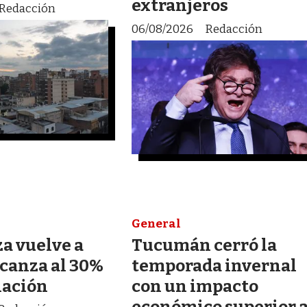
extranjeros
Redacción
06/08/2026
Redacción
General
a vuelve a
Tucumán cerró la
lcanza al 30%
temporada invernal
lación
con un impacto
económico superior 